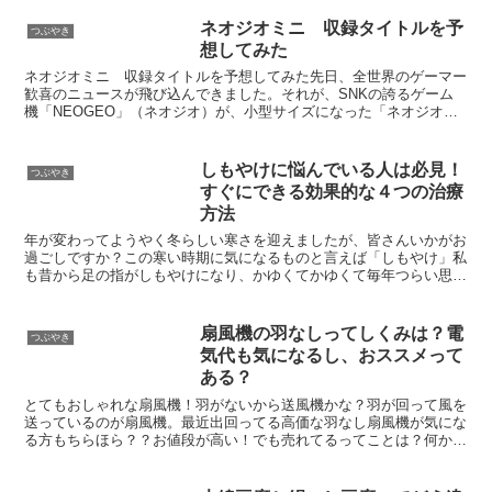
ネオジオミニ 収録タイトルを予
つぶやき
想してみた
ネオジオミニ 収録タイトルを予想してみた先日、全世界のゲーマー
歓喜のニュースが飛び込んできました。それが、SNKの誇るゲーム
機「NEOGEO」（ネオジオ）が、小型サイズになった「ネオジオミ
ニ」が発売されるというもの。ネオジオと言えば、199...
しもやけに悩んでいる人は必見！
つぶやき
すぐにできる効果的な４つの治療
方法
年が変わってようやく冬らしい寒さを迎えましたが、皆さんいかがお
過ごしですか？この寒い時期に気になるものと言えば「しもやけ」私
も昔から足の指がしもやけになり、かゆくてかゆくて毎年つらい思い
をしています。何か有効な治し方とか無いのかなーとパソコ...
扇風機の羽なしってしくみは？電
つぶやき
気代も気になるし、おススメって
ある？
とてもおしゃれな扇風機！羽がないから送風機かな？羽が回って風を
送っているのが扇風機。最近出回ってる高価な羽なし扇風機が気にな
る方もちらほら？？お値段が高い！でも売れてるってことは？何か秘
密があるのかな？まず羽がないのに風が吹いてくる？？？不...