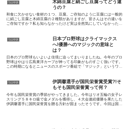
木綿豆腐と絹ごし豆腐ってどう違
つぶやき
うの？
和食に欠かせない食材の１つ、豆腐。ご存知のように豆腐には一般的
に絹ごし豆腐と木綿豆腐の２種類がありますが、皆さんはその違いを
ご存知ですか？私も知らなかったけど実は全然気にしていなかった２
種類の豆腐の違いを解説していきたいと思います。（買い物...
日本プロ野球はクライマックス
つぶやき
へ!優勝へのマジックの意味と
は？
日本のプロ野球もいよいよ佳境に迫ってまいりましたね。今年のプロ
野球はやはり広島東洋カープが神ってる印象がものすごく強いです。
この時期になるとニュースのスポーツ番組で「マジック」というワー
ドをよく耳にすると思います。実はこのマジックが何を意味...
伊調馨選手が国民栄誉賞受賞?!そ
つぶやき
もそも国民栄誉賞って何？
今年も国民栄誉賞の季節がやってきました。今年はリオ五輪の女子レ
スリング５８キロ級で金メダルを獲得し、４大会連続優勝を果たした
伊調馨選手に国民栄誉賞を贈る方針が固まったそうです。今回は国民
栄誉賞について簡単にまとめてみましたのでお役に立ててい...