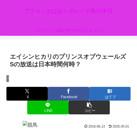
アラカンおばあ☆彡レイテ島の休日
シニアライフは南の島でのんびりまったり
エイシンヒカリのプリンスオブウェールズ
Sの放送は日本時間何時？
つぶやき
X
Facebook
はてブ
LINE
コピー
2016.06.13
2025.05.01