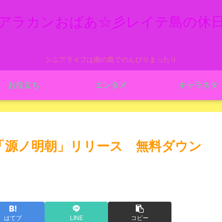
アラカンおばあ☆彡レイテ島の休
シニアライフは南の島でのんびりまったり
お役立ち
エンタメ
キャラネタ
ント「源ノ明朝」リリース 無料ダウン
はてブ
LINE
コピー