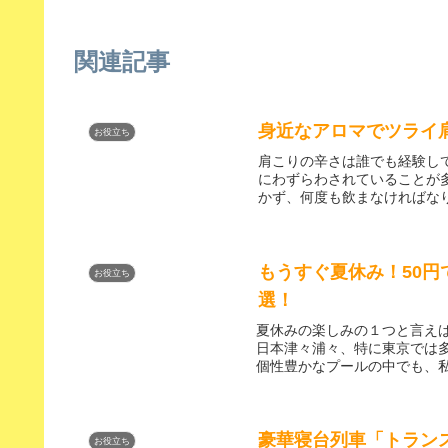
関連記事
身近なアロマでツライ
お役立ち
肩こりの辛さは誰でも経験し
にわずらわされていることが
かず、何度も飲まなければなり
もうすぐ夏休み！50
お役立ち
選！
夏休みの楽しみの１つと言え
日本津々浦々、特に東京では
個性豊かなプールの中でも、私
豪華寝台列車「トラン
お役立ち