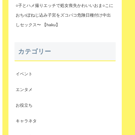
○子とハメ撮りエッチで処女喪失かわいいおま○こに
おち○ぽねじ込み子宮をズコバコ危険日種付け中出
しセックス〜 【haku】
カテゴリー
イベント
エンタメ
お役立ち
キャラネタ