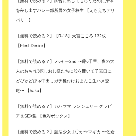
【無料で読める？】試合に出してもらうために身体
を差し出すバレー部所属の女子校生 【えちえちデリ
バリー】
【無料で読める？】【R-18】天宮こころ 132枚
【FleshDesire】
【無料で読める？】メ○ャー2nd 〜藤○千里、夜の大
人のおち○ぽ探しおじ様たちに股を開いて子宮口に
どぴゅどぴゅ中出しガチ種付けおまんこ生ハメ交
尾〜 【haku】
【無料で読める？】ガハママ ランジェリー グラビ
ア＆SEX集 【色彩ボックス】
【無料で読める？】魔法少女ま◯か☆マギカ 〜佐倉