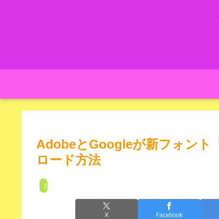
AdobeとGoogleが新フォ
ロード方法
お役立ち
X
Facebook