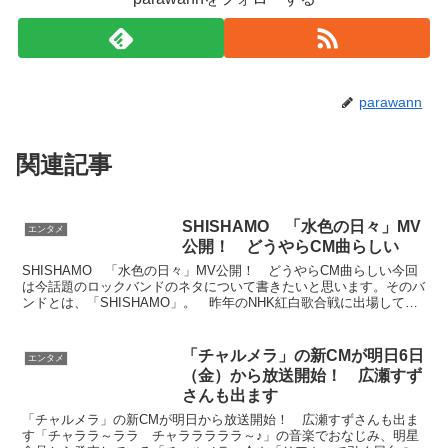
parawann
関連記事
SHISHAMO 「水色の日々」MV
エンタメ
公開！ どうやらCM曲らしい
SHISHAMO 「水色の日々」MV公開！ どうやらCM曲らしい今回
は今話題のロックバンドのネタについて書きたいと思います。そのバ
ンドとは、「SHISHAMO」。 昨年のNHK紅白歌合戦に出場して一
気に知名度がうなぎ上りになった今話題のバン...
「チャルメラ」の新CMが明日6日
エンタメ
（金）から放送開始！ 広瀬すず
さんも出ます
「チャルメラ」の新CMが明日から放送開始！ 広瀬すずさんも出ま
す「チャララ～ララ チャラララララ～♪」の音楽でおなじみ、明星