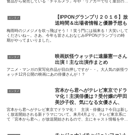
食品から発売している「チャルメラ」今や「リアカーで引く屋台のラ
ーメン」の代名詞ともいえる知名度を誇るチャルメラですが...
【IPPONグランプリ２０１６】放
エンタメ
送時間＆出場者情報と優勝予想も
梅雨時のジメジメを吹っ飛ばそう！！笑う門には福来る！大笑いして
くださいね～。さあ、今年も皆さんおなじみIPPONグランプリの時
期がやってまいりました。
映画妖怪ウォッチに遠藤憲一さん
エンタメ
出演！主な出演作まとめ
アニメ・マンガの実写化作品が目白押しですが・・。大人気の妖怪ウ
ォッチ12月公開の映画にあの俳優さんが！？
宮本から君へがテレビ東京でドラ
エンタメ
マ化！主演俳優は？受付嬢の甲田
美沙子役、気になる女優さん、
宮本から君へがテレビ東京でドラマ化！ 主演・俳優は？今日は新し
く放送開始される新ドラマについて。来月4月より、テレビ東京系に
て「宮本から君へ」が放送開始されるので、主にキャスト情報を中心
にまとめていきたいと思います。