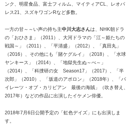
ンク、明星食品、富士フィルム、マイティアCL、レオパ
レス21、スズキワゴンRなど多数。
一方の甘～～い声の持ち主
中川大志さん
は、NHK朝ドラ
の「おひさま」（2011）、大河ドラマの「江～姫たちの
戦国～」（2011）、「平清盛」（2012）、「真田丸」
（2016）、その他にも「賭ケグルイ」（2018）、「水球
ヤンキース」（2014）、「地獄先生ぬ～べ～」
（2014）、「科捜研の女 Season17」（2017）、「半
次郎」（2010）、「坂道のアポロン」（2018年）、「パ
イレーツ・オブ・カリビアン 最後の海賊」（吹き替え、
2017年）などの作品に出演したイケメン俳優。
2018年7月6日公開予定の「虹色デイズ」にも出演しま
す。