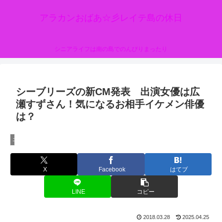
アラカンおばあ☆彡レイテ島の休日
シニアライフは南の島でのんびりまったり
シーブリーズの新CM発表 出演女優は広
瀬すずさん！気になるお相手イケメン俳優
は？
エンタメ
X
Facebook
はてブ
LINE
コピー
2018.03.28
2025.04.25