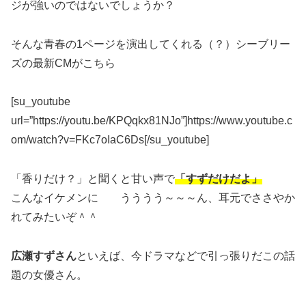
ジが強いのではないでしょうか？
そんな青春の1ページを演出してくれる（？）シーブリー
ズの最新CMがこちら
[su_youtube
url=”https://youtu.be/KPQqkx81NJo”]https://www.youtube.c
om/watch?v=FKc7oIaC6Ds[/su_youtube]
「香りだけ？」と聞くと甘い声で
「すずだけだよ」
こんなイケメンに うううう～～～ん、耳元でささやか
れてみたいぞ＾＾
広瀬すずさん
といえば、今ドラマなどで引っ張りだこの話
題の女優さん。