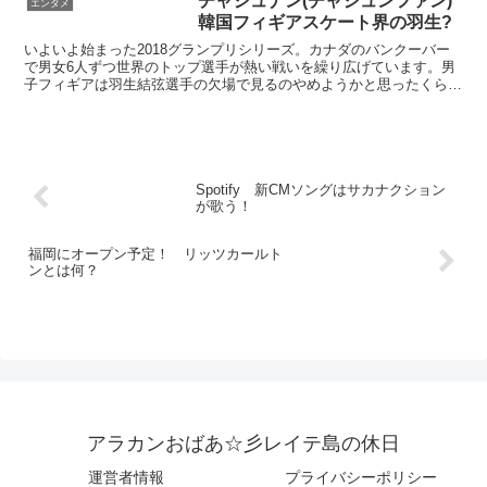
チャジュナン(チャジュンファン)
エンタメ
韓国フィギアスケート界の羽生?
いよいよ始まった2018グランプリシリーズ。カナダのバンクーバー
で男女6人ずつ世界のトップ選手が熱い戦いを繰り広げています。男
子フィギアは羽生結弦選手の欠場で見るのやめようかと思ったくらい
がっかりしました。でも一瞬羽生君？って思ったかわいい...
Spotify 新CMソングはサカナクション
が歌う！
福岡にオープン予定！ リッツカールト
ンとは何？
アラカンおばあ☆彡レイテ島の休日
運営者情報
プライバシーポリシー