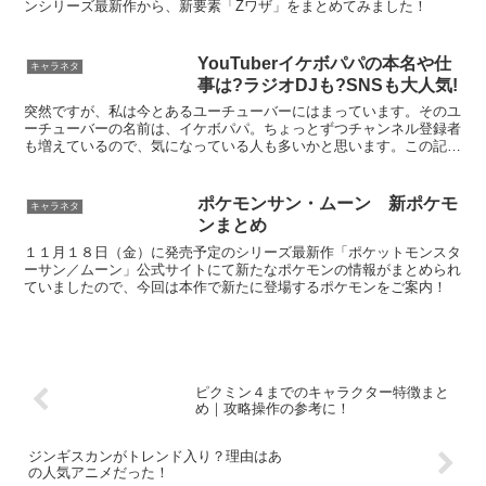
ンシリーズ最新作から、新要素「Zワザ」をまとめてみました！
YouTuberイケボパパの本名や仕
キャラネタ
事は?ラジオDJも?SNSも大人気!
突然ですが、私は今とあるユーチューバーにはまっています。そのユ
ーチューバーの名前は、イケボパパ。ちょっとずつチャンネル登録者
も増えているので、気になっている人も多いかと思います。この記事
では、今じわじわと人気を伸ばしている…かもしれないイケ...
ポケモンサン・ムーン 新ポケモ
キャラネタ
ンまとめ
１１月１８日（金）に発売予定のシリーズ最新作「ポケットモンスタ
ーサン／ムーン」公式サイトにて新たなポケモンの情報がまとめられ
ていましたので、今回は本作で新たに登場するポケモンをご案内！
ピクミン４までのキャラクター特徴まと
め｜攻略操作の参考に！
ジンギスカンがトレンド入り？理由はあ
の人気アニメだった！