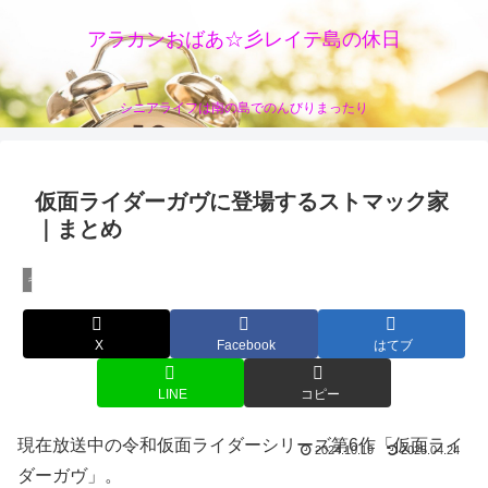
アラカンおばあ☆彡レイテ島の休日
シニアライフは南の島でのんびりまったり
仮面ライダーガヴに登場するストマック家
｜まとめ
キャラネタ
X
Facebook
はてブ
LINE
コピー
現在放送中の令和仮面ライダーシリーズ第6作「仮面ライ
2024.10.19
2025.04.24
ダーガヴ」。