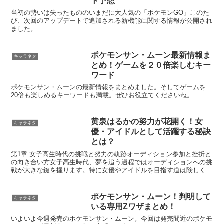
ト予想
当初の勢いは失ったもののいまだに大人気の「ポケモンGO」このた
び、次回のアップデートで追加される新機能に関する情報が公開され
ました。
ポケモンサン・ムーン最新情報ま
キャラネタ
とめ！ゲームを２０倍楽しむキー
ワード
ポケモンサン・ムーンの最新情報をまとめました。そしてゲームを
20倍も楽しめるキーワードも満載。ぜひお役立てくださいね。
黄泉はるかの努力が花開く！女
キャラネタ
優・アイドルとして活躍する秘訣
とは？
第1章 女子高生時代の挑戦と努力の軌跡オーディション参加と挫折と
の向き合い方女子高生時代、夢を追う過程ではオーディションへの挑
戦が大きな鍵を握ります。特に女優やアイドルを目指す道は険しく、
多くのライバルが存在するなか、成功を掴むためには粘り...
ポケモンサン・ムーン！判明して
キャラネタ
いる専用Zワザまとめ！
いよいよ今週発売のポケモンサン・ムーン。今回は発売間近のポケモ