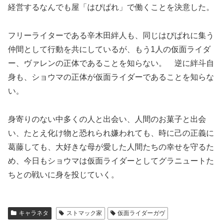
経営するなんでも屋「はぴぱれ」で働くことを決意した。
フリーライターである辛木田絆人も、同じはぴぱれに集う
仲間として行動を共にしているが、もう1人の仮面ライダ
ー、ヴァレンの正体であることを知らない。 逆に絆斗自
身も、ショウマの正体が仮面ライダーであることを知らな
い。
身寄りのない中多くの人と出会い、人間のお菓子と出会
い、たとえ化け物と恐れられ嫌われても、時に己の正義に
葛藤しても、大好きな母が愛した人間たちの幸せを守るた
め、今日もショウマは仮面ライダーとしてグラニュートた
ちとの戦いに身を投じていく。
キャラネタ
ストマック家
仮面ライダーガヴ