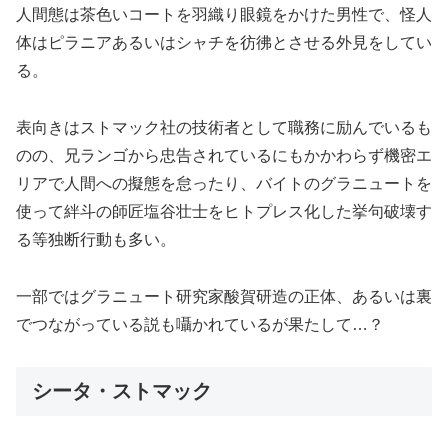
人間態は茶色いコートを羽織り眼鏡をかけた男性で、怪人
体はピラニアあるいはシャチを彷彿とさせる外見をしてい
る。
表向きはストマック社の技術者として職務に励んでいるも
のの、兄ランゴから忠告されているにもかかわらず機密エ
リアで人間への擬態を怠ったり、バイトのグラニュートを
使って絆斗の師匠塩谷壮士をヒトプレス化した挙句破壊す
る等独断行動も多い。
一部ではグラニュート研究家酸賀研造の正体、あるいは裏
でつながっている説も囁かれているが果たして…？
シータ・ストマック