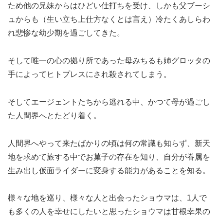
ため他の兄妹からはひどい仕打ちを受け、しかも父ブーシ
ュからも（生い立ち上仕方なくとは言え）冷たくあしらわ
れ悲惨な幼少期を過ごしてきた。
そして唯一の心の拠り所であった母みちるも姉グロッタの
手によってヒトプレスにされ殺されてしまう。
そしてエージェントたちから逃れる中、かつて母が過ごし
た人間界へとたどり着く。
人間界へやって来たばかりの頃は何の常識も知らず、新天
地を求めて旅する中でお菓子の存在を知り、自分が眷属を
生み出し仮面ライダーに変身する能力があることを知る。
様々な地を巡り、様々な人と出会ったショウマは、1人で
も多くの人を幸せにしたいと思ったショウマは甘根幸果の