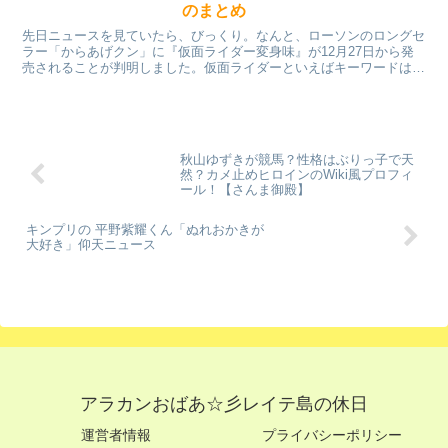
のまとめ
先日ニュースを見ていたら、びっくり。なんと、ローソンのロングセ
ラー「からあげクン」に『仮面ライダー変身味』が12月27日から発
売されることが判明しました。仮面ライダーといえばキーワードは変
身です。からあげくんの味がどのように変わるのでしょう...
秋山ゆずきが競馬？性格はぶりっ子で天
然？カメ止めヒロインのWiki風プロフィ
ール！【さんま御殿】
キンプリの 平野紫耀くん「ぬれおかきが
大好き」仰天ニュース
アラカンおばあ☆彡レイテ島の休日
運営者情報
プライバシーポリシー