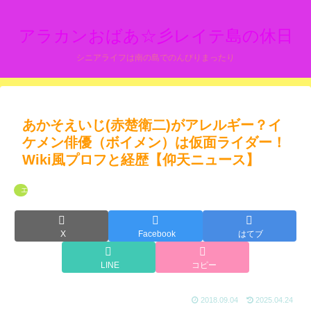
アラカンおばあ☆彡レイテ島の休日
シニアライフは南の島でのんびりまったり
あかそえいじ(赤楚衛二)がアレルギー？イ
ケメン俳優（ボイメン）は仮面ライダー！
Wiki風プロフと経歴【仰天ニュース】
エンタメ
X
Facebook
はてブ
LINE
コピー
2018.09.04
2025.04.24