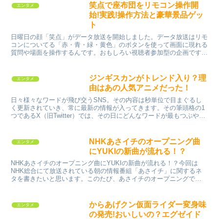
笑点で座布団をリモコン操作開
エンタメ
始!実践!操作方法と豪華景品ゲッ
ト
日曜日の顔「笑点」がデータ放送を開始しました。データ放送はリモ
コンについてる「赤・青・緑・黄色」のボタンを使って画面に現れる
質問や場面を操作するんです。おもしろい視聴者参加型の企画ですね
毎週笑点を欠かさず見ています。。笑う門には福来る。家族...
ジンギスカンがトレンド入り？理
エンタメ
由はあの人気アニメだった！
日々様々なワードが飛び交うSNS。その内容は秒単位で目まぐるし
く更新されていき、常に最新の情報が入ってきます。その筆頭格の1
つであるX（旧Twitter）では、その日にどんなワードが最もつぶやか
れトレンドを賑わせているかが一目で分かるように...
NHKあさイチのオープニング曲
エンタメ
にYUKIの新曲が流れる！？
NHKあさイチのオープニング曲にYUKIの新曲が流れる！？今回は
NHK総合にて放送されている朝の情報番組「あさイチ」に関するネ
タを書きたいと思います。このたび、あさイチのオープニングで
YUKIさんが歌うテーマソング「チャイム」が流れることが...
からあげクン仮面ライダー変身味
エンタメ
の発売!おいしいの？エグゼイド