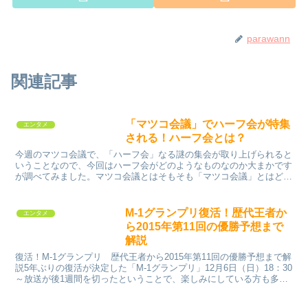
parawann
関連記事
「マツコ会議」でハーフ会が特集
エンタメ
される！ハーフ会とは？
今週のマツコ会議で、「ハーフ会」なる謎の集会が取り上げられると
いうことなので、今回はハーフ会がどのようなものなのか大まかです
が調べてみました。マツコ会議とはそもそも「マツコ会議」とはどの
ような番組なのかというと、いまバラエティなどでひっぱり...
M-1グランプリ復活！歴代王者か
エンタメ
ら2015年第11回の優勝予想まで
解説
復活！M-1グランプリ 歴代王者から2015年第11回の優勝予想まで解
説5年ぶりの復活が決定した「M-1グランプリ」12月6日（日）18：30
～放送が後1週間を切ったということで、楽しみにしている方も多い
でしょう。今回は放送まで1週間に迫っ...