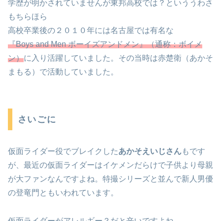
学歴が明かされていませんが東邦高校では？といううわさ
もちらほら
高校卒業後の２０１０年には名古屋では有名な
『Boys and Men ボーイズアンドメン』（通称：ボイメ
ン）
に入り活躍していました。その当時は赤楚衛（あかそ
まもる）で活動していました。
さいごに
仮面ライダー役でブレイクした
あかそえいじさん
もです
が、最近の仮面ライダーはイケメンだらけで子供より母親
が大ファンなんですよね。特撮シリーズと並んで新人男優
の登竜門ともいわれています。
仮面ライダーがアレルギー？だと辛いですよね。