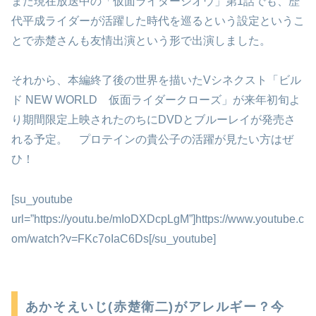
また現在放送中の「仮面ライダージオウ」第1話でも、歴
代平成ライダーが活躍した時代を巡るという設定というこ
とで赤楚さんも友情出演という形で出演しました。
それから、本編終了後の世界を描いたVシネクスト「ビル
ド NEW WORLD 仮面ライダークローズ」が来年初旬よ
り期間限定上映されたのちにDVDとブルーレイが発売さ
れる予定。 プロテインの貴公子の活躍が見たい方はぜ
ひ！
[su_youtube
url=”https://youtu.be/mIoDXDcpLgM”]https://www.youtube.c
om/watch?v=FKc7oIaC6Ds[/su_youtube]
あかそえいじ(赤楚衛二)がアレルギー？今