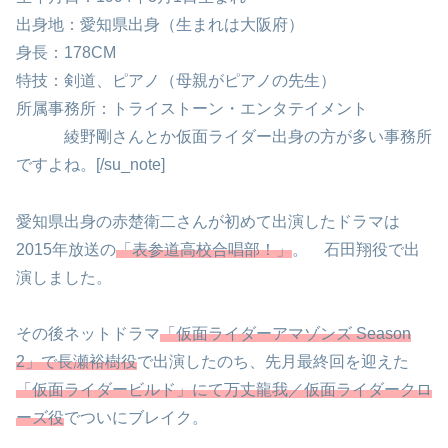
出身地：愛知県出身（生まれは大阪府）
身長：178CM
特技：剣道、ピアノ（母親がピアノの先生）
所属事務所：トライストーン・エンタテイメント
綾野剛さんとか仮面ライダー出身の方が多い事務所
ですよね。[/su_note]
愛知県出身の赤楚衛二さんが初めて出演したドラマは
2015年放送の
「表参道高校合唱部！」
。 石田翔役で出
演しました。
その後ネットドラマ
「仮面ライダーアマゾンズ Season
2」で長瀬裕樹役
で出演したのち、先月最終回を迎えた
「仮面ライダービルド」にて万丈龍我／仮面ライダークロ
ーズ役
でついにブレイク。