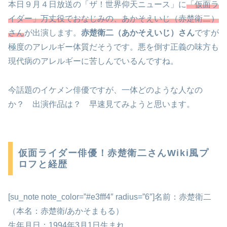
本日９月４日放送の「ザ！世界仰天ニュース」に
「仮面ラ
イダー」万丈役でおなじみの、あかそえいじ（赤楚衛二）
さん
が出演します。
赤楚衛二（あかそえいじ）さん
ですが
極度のアレルギー体質だそうです。悪を倒す正義の味方も
現代病のアレルギーに苦しんでいるんですね。
今話題のイケメン俳優ですが、一体どのような人なの
か？ 出演作品は？ 早速見てみようと思います。
仮面ライダー俳優！赤楚衛二さんWiki風プ
ロフと経歴
[su_note note_color=”#e3fff4″ radius=”6″]名前：赤楚衛二
（本名：赤楚衛/あかそまもる）
生年月日：1994年3月1日生まれ