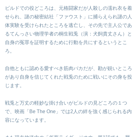
ビルドでの役どころは、元格闘家だが人殺しの濡れ衣を着
せられ、謎の秘密結社「ファウスト」に捕らえられ謎の人
体実験を受けられたところを逃亡し、その先で主人公であ
るてんっさい物理学者の桐生戦兎（演：犬飼貴丈さん）と
自身の冤罪を証明するために行動を共にするというとこ
ろ。
自他ともに認める愛すべき筋肉バカだが、勘が鋭いところ
があり自身を信じてくれた戦兎のために戦いにその身を投
じます。
戦兎と万丈の軽妙な掛け合いがビルドの見どころの１つ
で、映画「Be The One」では2人の絆を強く感じられる内
容になっています。