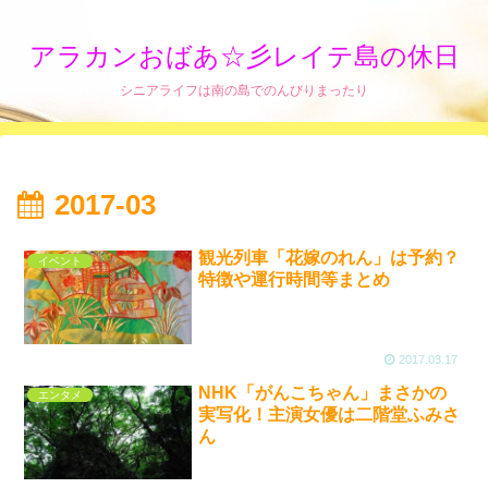
アラカンおばあ☆彡レイテ島の休日
シニアライフは南の島でのんびりまったり
2017-03
観光列車「花嫁のれん」は予約？
イベント
特徴や運行時間等まとめ
2017.03.17
NHK「がんこちゃん」まさかの
エンタメ
実写化！主演女優は二階堂ふみさ
ん