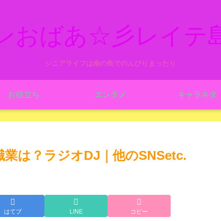
ンおばあ☆彡レイテ
シニアライフは南の島でのんびりまったり
お役立ち
エンタメ
キャラネタ
職業は？ラジオDJ｜他のSNSetc.
はてブ
LINE
コピー