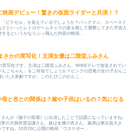
に映画デビュー！驚きの仮面ライダーと共演！？
画、「ピクセル」を覚えているでしょうか？パックマン、スペースイ
などといったレトロゲームキャラの姿を模して襲撃してきた宇宙人
するというかなりぶっ飛んだ内容の映画...
」まさかの実写化！主演女優は二階堂ふみさん
の実写化です。主演は二階堂ふみさん。NHKEテレで放送されてい
がんこちゃん」をご存知でしょうか？ピンクの恐竜の女の子がんこ
いた人形劇ですが、このたびこのがんこ...
フや母と杏との関係は？嫁や子供はいるの？気になる
）さんが《徹子の部屋》に出演したことで話題になっていますね。
能界の大御所渡辺謙さん、妹は女優の杏さん、義弟は東出昌大さ
すね。10月20に公開の映画「ウスケボー...