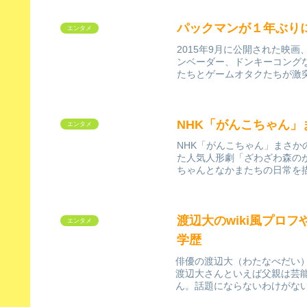
パックマンが１年ぶり
エンタメ
2015年9月に公開された映
ンベーダー、ドンキーコング
たちとゲームオタクたちが激突
NHK「がんこちゃん
エンタメ
NHK「がんこちゃん」まさか
た人気人形劇「ざわざわ森の
ちゃんとなかまたちの日常を描
渡辺大のwiki風プロ
エンタメ
学歴
俳優の渡辺大（わたなべだい
渡辺大さんといえば父親は芸
ん。話題にならないわけがないで