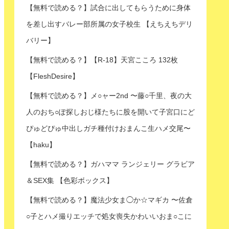
【無料で読める？】試合に出してもらうために身体
を差し出すバレー部所属の女子校生 【えちえちデリ
バリー】
【無料で読める？】【R-18】天宮こころ 132枚
【FleshDesire】
【無料で読める？】メ○ャー2nd 〜藤○千里、夜の大
人のおち○ぽ探しおじ様たちに股を開いて子宮口にど
ぴゅどぴゅ中出しガチ種付けおまんこ生ハメ交尾〜
【haku】
【無料で読める？】ガハママ ランジェリー グラビア
＆SEX集 【色彩ボックス】
【無料で読める？】魔法少女ま◯か☆マギカ 〜佐倉
○子とハメ撮りエッチで処女喪失かわいいおま○こに