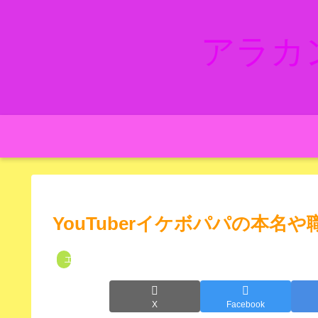
アラカ
YouTuberイケボパパの本名や
エンタメ
X
Facebook