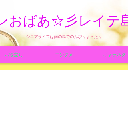
ンおばあ☆彡レイテ
シニアライフは南の島でのんびりまったり
お役立ち
エンタメ
キャラネタ