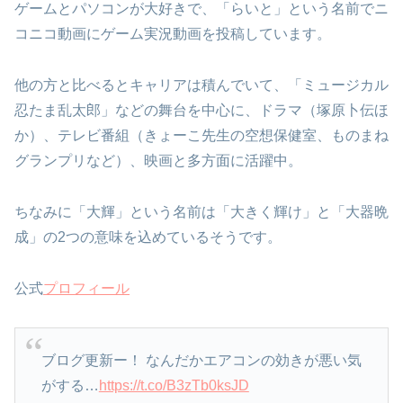
ゲームとパソコンが大好きで、「らいと」という名前でニ
コニコ動画にゲーム実況動画を投稿しています。
他の方と比べるとキャリアは積んでいて、「ミュージカル
忍たま乱太郎」などの舞台を中心に、ドラマ（塚原卜伝ほ
か）、テレビ番組（きょーこ先生の空想保健室、ものまね
グランプリなど）、映画と多方面に活躍中。
ちなみに「大輝」という名前は「大きく輝け」と「大器晩
成」の2つの意味を込めているそうです。
公式
プロフィール
ブログ更新ー！ なんだかエアコンの効きが悪い気
がする…
https://t.co/B3zTb0ksJD