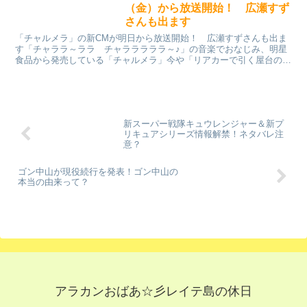
（金）から放送開始！ 広瀬すず
さんも出ます
「チャルメラ」の新CMが明日から放送開始！ 広瀬すずさんも出ま
す「チャララ～ララ チャラララララ～♪」の音楽でおなじみ、明星
食品から発売している「チャルメラ」今や「リアカーで引く屋台のラ
ーメン」の代名詞ともいえる知名度を誇るチャルメラですが...
新スーパー戦隊キュウレンジャー＆新プ
リキュアシリーズ情報解禁！ネタバレ注
意？
ゴン中山が現役続行を発表！ゴン中山の
本当の由来って？
アラカンおばあ☆彡レイテ島の休日