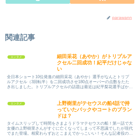
parawann
関連記事
細田采花（あやか）がトリプルア
エンタメ
クセル二回成功！紀平だけじゃな
い
全日本ショート10位発進の細田采花（あやか）選手がなんとトリプ
ルアクセル（3回転半）を二回成功させ180点オーバーの点数をたた
き出しました。トリプルアクセルの話題は最近は紀平梨花選手ばかり
でしたが、一試合で二回成功させたのは浅田真央選手、紀...
上野樹里がテセウスの船4話で持
エンタメ
っていたバックやコートのブラン
ドは？
タイムスリップして時間をさまようドラマテセウスの船！第一話で大
女優の上野樹里さんがすぐに亡くなってしまって不思議でしたが現代
でまた登場。相変わらずおとこまえでかっこいい！そんな記者役の上
野樹里さんが持っていたバックが気になりました。