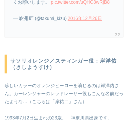
くお願いします。
pic.twitter.com/uQHC8wRjB8
— 岐洲 匠 (@takumi_kizu)
2016年12月26日
サソリオレンジ／スティンガー役：岸洋佑
（きしようすけ）
珍しいカラーのオレンジヒーローを演じるのは岸洋佑さ
ん。カーレンジャーのレッドレーサー役もこんな名前だっ
たような…（こちらは「岸祐二」さん）
1993年7月2日生まれの23歳。 神奈川県出身です。