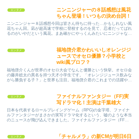
ニンニンジャーの８話感想は風花
エンタメ
ちゃん登場！いつもの決め台詞！
ニンニンジャー８話感想今回は皆さん待ちに待った…かもしれない風
花ちゃん回。凪が超高速で学校に登校するのを見て、忍者だってばれ
るのがいやだという風花。まあ確かにやっくんみたいにニンジャなん
て古臭いって思っている人はたくさんいるだろうし、こうい...
福地啓介君かわいいしオレンジジ
エンタメ
ュースでオセロ優勝？小学校と
wiki風プロフ？
福地啓介くんが世界のオセロ大会でなんと優勝という快挙。オセロ会
の藤井総太の異名を持つ天才小学生です。「オレンジジュース飲みな
がら勝負する子？」と世界も注目。福地啓介君のこれまでの活躍や日
本のオセロ界をご紹介します。将棋界の藤井君と言い、オセ...
ファイナルファンタジー（FF)実
エンタメ
写ドラマ化！主演は千葉雄大
日本を代表するロールプレイングゲーム（RPG)の金字塔、ファイナ
ルファンタジーがまさかの実写ドラマ化するという、嘘のような本当
のニュースが飛び込んできました。ファイナルファンタジー（FF）
とは、ドラゴンクエストやキングダムハーツと並びスクウ...
「チャルメラ」の新CMが明日6日
エンタメ